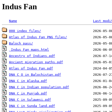
Indus Fan
Name
Last modi
000 index files/
Atlas of Indus Fan PNG files/
Baloch pass/
 Indus Fan maps.html
Ancestry of Indians.pdf
Ancient migration paths.pdf
Atlas of Indus Fan.pdf
DNA C O in Balochistan.pdf
DNA C in Alaska.pdf
DNA C in Indian population.pdf
DNA C in Punjab.pdf
DNA C in Sulawesi.pdf
DNA C in Sunda land.pdf