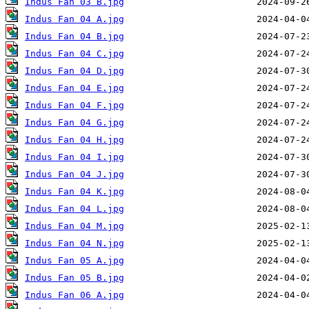
Indus Fan 03 B.jpg
Indus Fan 04 A.jpg
Indus Fan 04 B.jpg
Indus Fan 04 C.jpg
Indus Fan 04 D.jpg
Indus Fan 04 E.jpg
Indus Fan 04 F.jpg
Indus Fan 04 G.jpg
Indus Fan 04 H.jpg
Indus Fan 04 I.jpg
Indus Fan 04 J.jpg
Indus Fan 04 K.jpg
Indus Fan 04 L.jpg
Indus Fan 04 M.jpg
Indus Fan 04 N.jpg
Indus Fan 05 A.jpg
Indus Fan 05 B.jpg
Indus Fan 06 A.jpg