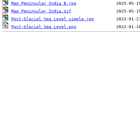
Map Peninsular India B.jpg
Map Peninsular India.gif
Post-Glacial Sea Level simple.jpg
Post-Glacial Sea Level.png