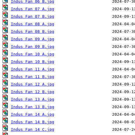
Indus Fan 06 B.jpg
Indus Fan 07 A.jpg
Indus Fan 07 B.jpg
Indus Fan 08 A.jpg
Indus Fan 08 B.jpg
Indus Fan 09 A.jpg
Indus Fan 09 B.jpg
Indus Fan 10 A.jpg
Indus Fan 10 B.jpg
Indus Fan 11 A.jpg
Indus Fan 11 B.jpg
Indus Fan 12 A.jpg
Indus Fan 12 B.jpg
Indus Fan 13 A.jpg
Indus Fan 13 B.jpg
Indus Fan 14 A.jpg
Indus Fan 14 B.jpg
Indus Fan 14 C.jpg